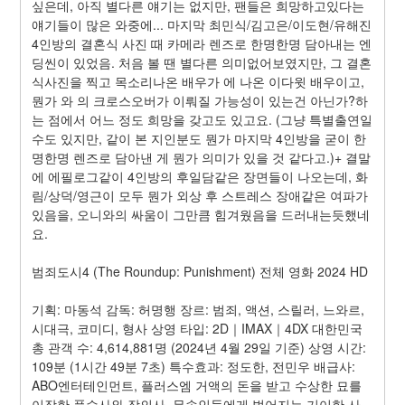
싶은데, 아직 별다른 얘기는 없지만, 팬들은 희망하고있다는 
얘기들이 많은 와중에... 마지막 최민식/김고은/이도현/유해진 
4인방의 결혼식 사진 때 카메라 렌즈로 한명한명 담아내는 엔
딩씬이 있었음. 처음 볼 땐 별다른 의미없어보였지만, 그 결혼
식사진을 찍고 목소리나온 배우가 에 나온 이다윗 배우이고, 
뭔가 와 의 크로스오버가 이뤄질 가능성이 있는건 아닌가?하
는 점에서 어느 정도 희망을 갖고도 있고요. (그냥 특별출연일 
수도 있지만, 같이 본 지인분도 뭔가 마지막 4인방을 굳이 한
명한명 렌즈로 담아낸 게 뭔가 의미가 있을 것 같다고.)+ 결말
에 에필로그같이 4인방의 후일담같은 장면들이 나오는데, 화
림/상덕/영근이 모두 뭔가 외상 후 스트레스 장애같은 여파가 
있음을, 오니와의 싸움이 그만큼 힘겨웠음을 드러내는듯했네
요.
범죄도시4 (The Roundup: Punishment) 전체 영화 2024 HD
기획: 마동석 감독: 허명행 장르: 범죄, 액션, 스릴러, 느와르, 
시대극, 코미디, 형사 상영 타입: 2D｜IMAX｜4DX 대한민국 
총 관객 수: 4,614,881명 (2024년 4월 29일 기준) 상영 시간: 
109분 (1시간 49분 7초) 특수효과: 정도한, 전민우 배급사: 
ABO엔터테인먼트, 플러스엠 거액의 돈을 받고 수상한 묘를 
이장한 풍수사와 장의사, 무속인들에게 벌어지는 기이한 사