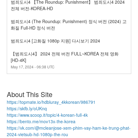
범죄도시4 【The Roundup: Punishment】 범죄도시4 2024 
전체 버전-KOREA-HD
범죄도시4 (The Roundup: Punishment) 정식 버전 (2024) 고
화질 Full-HD 정식 버전
범죄도시4 [고화질 1080p 지원] 다시보기 2024
【범죄도시4】 2024 전체 버전 FULL~KOREA 전체 영화 
[HD-4K]
May
17
,
2024
-
06:38
UTC
About This Site
https://topmate.io/hdbluray_4kkorean/986791
https://skfb.ly/oUKnq
https://www.scoop.it/topic/4-korean-full-4k
https://bento.me/mov13x-the-korea
https://vk.com/@mcleanjose-xem-phim-vay-ham-ke-trung-phat-
2024-vietsub-hd-1080p-the-rou